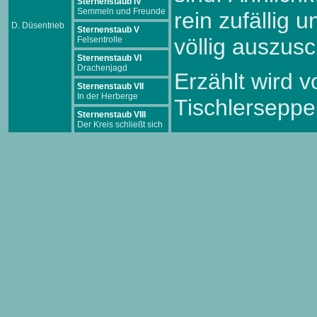
Sternenstaub IV
Semmeln und Freunde
rein zufällig u
D. Düsentrieb
Sternenstaub V
völlig auszusc
Felsentrolle
Sternenstaub VI
Drachenjagd
Erzählt wird 
Sternenstaub VII
In der Herberge
Tischlerseppe
Sternenstaub VIII
Der Kreis schließt sich