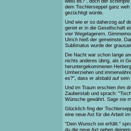
weiß es?", doch der schimpfe 
dem Tischlerseppel ganz weh 
gezüchtigt würde.
Und wie er so daherzog auf d
geriet er in die Gesellschaft 
vier Wegelagerern. Gimmemore
Ulrich hieß der gemeinste, Da
Sublimatus wurde der grausam
Die Nacht war schon lange an
nichts anderes übrig, als in G
heruntergekommenen Herberge
Umherziehen und immerwähren
es?", dass er alsbald auf sein
Und im Traum erschien ihm di
Zauberstab und sprach: "Tischl
Wünsche gewährt. Sage sie mir 
Glücklich fing der Tischlersep
eine neue Axt für die Arbeit i
"Dein Wunsch sei erfüllt." sp
du die neue Axt neben deinem 