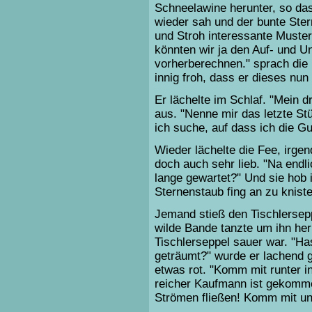
Schneelawine herunter, so d
wieder sah und der bunte Ste
und Stroh interessante Muster 
könnten wir ja den Auf- und U
vorherberechnen." sprach die 
innig froh, dass er dieses nun
Er lächelte im Schlaf. "Mein dr
aus. "Nenne mir das letzte St
ich suche, auf dass ich die G
Wieder lächelte die Fee, irge
doch auch sehr lieb. "Na endl
lange gewartet?" Und sie hob 
Sternenstaub fing an zu knister
Jemand stieß den Tischlersepp
wilde Bande tanzte um ihn he
Tischlerseppel sauer war. "Ha
geträumt?" wurde er lachend g
etwas rot. "Komm mit runter i
reicher Kaufmann ist gekommen
Strömen fließen! Komm mit und