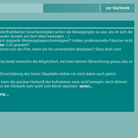
zur Startseite
nderthalbfacher Geschwindigkeit sehen die Bewegungen so aus, als ob sich die
nauten damals auf dem Mars bewegten. ;-)
ich doppelte Wiedergabegeschwindigkeit? Hätten professionelle Fälscher nicht
tor
2,45 gewählt?
ammt nun der Film, wenn wir ihn unverändert abspielen? Etwa doch vom
lip bietet immerhin die Möglichkeit, mit einer kleinen Berechnung genau das zu
Einschätzung des freien Staubfalls widme ich mich dabei auch gleich.
 kann die genaue Herkunft der Aufnahmen zwar nicht belegen, doch können
en der Vorwürfe sehr wohl vom Mond stammen.
weiter...
ng ...