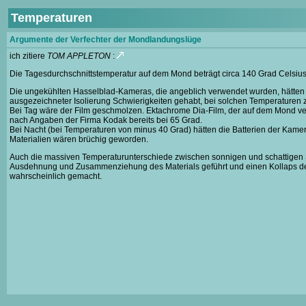
Temperaturen
Argumente der Verfechter der Mondlandungslüge
ich zitiere
TOM APPLETON
:
Die Tagesdurchschnittstemperatur auf dem Mond beträgt circa 140 Grad Celsius
Die ungekühlten Hasselblad-Kameras, die angeblich verwendet wurden, hätten 
ausgezeichneter Isolierung Schwierigkeiten gehabt, bei solchen Temperaturen z
Bei Tag wäre der Film geschmolzen. Ektachrome Dia-Film, der auf dem Mond ve
nach Angaben der Firma Kodak bereits bei 65 Grad.
Bei Nacht (bei Temperaturen von minus 40 Grad) hätten die Batterien der Kame
Materialien wären brüchig geworden.
Auch die massiven Temperaturunterschiede zwischen sonnigen und schattigen S
Ausdehnung und Zusammenziehung des Materials geführt und einen Kollaps d
wahrscheinlich gemacht.