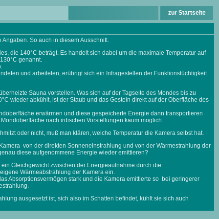
zur Startseite
he Angaben. So auch in diesem Ausschnitt.
des, die 140°C beträgt. Es handelt sich dabei um die maximale Temperatur auf
 130°C genannt.
.
deten und arbeiteten, erübrigt sich ein Infragestellen der Funktionstüchtigkeit
 überheizte Sauna vorstellen. Was sich auf der Tagseite des Mondes bis zu
°C wieder abkühlt, ist der Staub und das Gestein direkt auf der Oberfläche des
ndoberfläche erwärmen und diese gespeicherte Energie dann transportieren
er Mondoberfläche nach irdischen Vorstellungen kaum möglich.
chmilzt oder nicht, muß man klären, welche Temperatur die Kamera selbst hat.
die Kamera von der direkten Sonneneinstrahlung und von der Wärmestrahlung der
 genau diese aufgenommene Energie wieder emittieren?
ch ein Gleichgewicht zwischen der Energieaufnahme durch die
 eigene Wärmeabstrahlung der Kamera ein.
das Absorptionsvermögen stark und die Kamera emittierte so bei geringerer
estrahlung.
ung ausgesetzt ist, sich also im Schatten befindet, kühlt sie sich auch