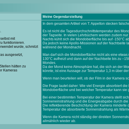
Meine Gegendarstellung
In dem gesamten Artikel von T. Appelton stecken falsc
.
Es ist nicht die Tagesdurchschnittstemperatur des Mon
der Tagseite. In vielen Lehrbüchern werden zudem nur
selbst mit
Nachts kühlt sich die Mondoberfläche bis auf -150°C ab
u funktionieren.
Da jedoch keine Apollo-Missionen auf der Nachtseite lan
rwendet wurde, schmilzt
während der Mondnacht.
ras ausgesetzt,
Man darf sich die Mondoberfläche nicht als eine etwas
130°C aufheizt und dann auf der Nachtseite bis zu –150
Mondes.
tellen hätten zu
Da der Mond keine Atmosphäre hat, die sich an der Mo
er Kameras
könnte, ist eine Aussage zur Temperatur 1,3 m über d
Wenn man beurteilen will, ob der Film in der Kamera s
Die Frage lautet daher: Wie viel Energie absorbiert 
Mondoberfläche und bei welcher Temperatur kann sie
Bei einer bestimmten Temperatur der Kamera stellt si
Sonneneinstrahlung und die Energieabgabe durch die
Die reflektierende Beschichtung der Kamera minderte 
Temperatur die absorbierte Sonnenstrahlung als Wärm
Wenn die Kamera nicht ständig der direkten Sonnenstrahl
allmählich wieder ab.