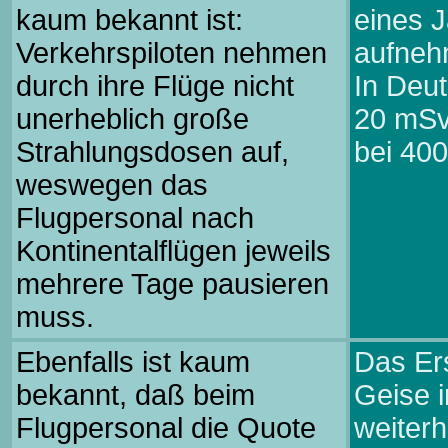
kaum bekannt ist:
eines 
Verkehrspiloten nehmen
aufnehm
durch ihre Flüge nicht
In Deut
unerheblich große
20 mSv
Strahlungsdosen auf,
bei 40
weswegen das
Flugpersonal nach
Kontinentalflügen jeweils
mehrere Tage pausieren
muss.
Ebenfalls ist kaum
Das Ers
bekannt, daß beim
Geise 
Flugpersonal die Quote
weiterh