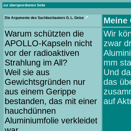
zur übergeordneten Seite
Die Argumente des Sachbuchautors G. L. Geise
Meine 
Warum schützten die
Wir kö
APOLLO-Kapseln nicht
zwar d
vor der radioaktiven
Alumini
Strahlung im All?
mm sta
Weil sie aus
Und da
Gewichtsgründen nur
das üb
aus einem Gerippe
zusamm
bestanden, das mit einer
auf Akt
hauchdünnen
Aluminiumfolie verkleidet
war.