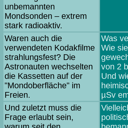
unbemannten
Mondsonden – extrem
stark radioaktiv.
Waren auch die
Was ver
verwendeten Kodakfilme
Wie sie
strahlungsfest? Die
gewechs
Astronauten wechselten
von 2 
die Kassetten auf der
Und wie
"Mondoberfläche" im
heimisc
Freien.
µSv em
Und zuletzt muss die
Viellei
Frage erlaubt sein,
politis
warum seit den
bemann