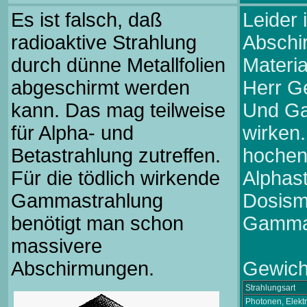
Es ist falsch, daß
Leider 
radioaktive Strahlung
Abschi
durch dünne Metallfolien
Materia
abgeschirmt werden
Herr G
kann. Das mag teilweise
Und Ga
für Alpha- und
wirken
Betastrahlung zutreffen.
hochen
Für die tödlich wirkende
Alphast
Gammastrahlung
Dosism
benötigt man schon
Gammas
massivere
Abschirmungen.
Gewicht
Strahlungsart
Photonen, Elek