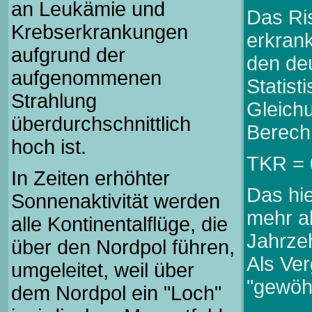
an Leukämie und
Das Ri
Krebserkrankungen
erkrank
aufgrund der
den de
aufgenommenen
Statist
Strahlung
Gleichu
überdurchschnittlich
Berech
hoch ist.
TKR = 
In Zeiten erhöhter
Das hi
Sonnenaktivität werden
mehr a
alle Kontinentalflüge, die
Jahrzeh
über den Nordpol führen,
Als Ver
umgeleitet, weil über
"gewöh
dem Nordpol ein "Loch"