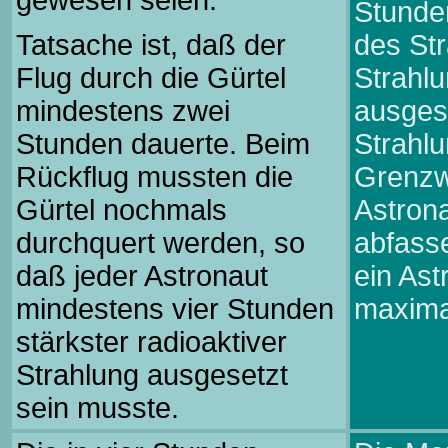
gewesen seien.
Stunden
Tatsache ist, daß der
des Str
Flug durch die Gürtel
Strahlu
mindestens zwei
ausges
Stunden dauerte. Beim
Strahlu
Rückflug mussten die
Grenzwe
Gürtel nochmals
Astron
durchquert werden, so
abfasse
daß jeder Astronaut
ein Ast
mindestens vier Stunden
maximal
stärkster radioaktiver
Strahlung ausgesetzt
sein musste.