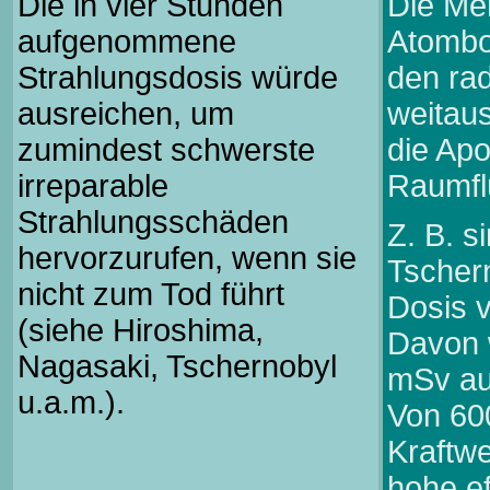
Die in vier Stunden
Die Me
aufgenommene
Atombo
Strahlungsdosis würde
den rad
ausreichen, um
weitau
zumindest schwerste
die Apo
irreparable
Raumfl
Strahlungsschäden
Z. B. s
hervorzurufen, wenn sie
Tscher
nicht zum Tod führt
Dosis 
(siehe Hiroshima,
Davon 
Nagasaki, Tschernobyl
mSv au
u.a.m.).
Von 600
Kraftw
hohe ef