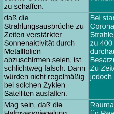
zu schaffen.
daß die
Bei sta
Strahlungsausbrüche zu
Corona
Zeiten verstärkter
Strahle
Sonnenaktivität durch
zu 400
Metallfolien
durchau
abzuschirmen seien, ist
Besatz
schlichtweg falsch. Dann
Zu Zeit
würden nicht regelmäßig
jedoch 
bei solchen Zyklen
Satelliten ausfallen.
Mag sein, daß die
Rauman
Helmverspiegelung
für Rea