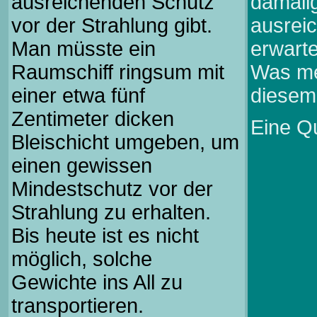
ausreichenden Schutz
damali
vor der Strahlung gibt.
ausrei
Man müsste ein
erwart
Raumschiff ringsum mit
Was me
einer etwa fünf
diese
Zentimeter dicken
Eine Qu
Bleischicht umgeben, um
einen gewissen
Mindestschutz vor der
Strahlung zu erhalten.
Bis heute ist es nicht
möglich, solche
Gewichte ins All zu
transportieren.