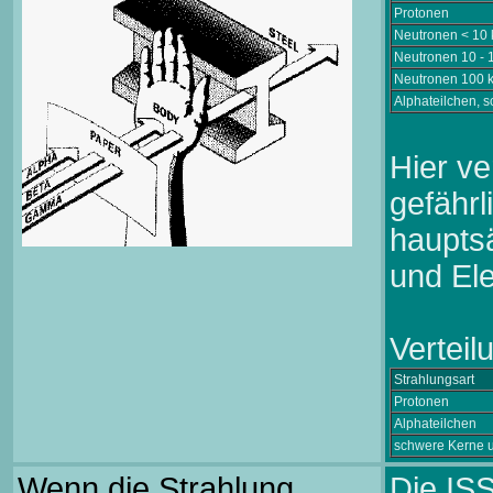
Protonen
Neutronen < 10
Neutronen 10 - 
Neutronen 100 
Alphateilchen, 
Hier ve
gefährl
haupts
und Ele
Verteil
Strahlungsart
Protonen
Alphateilchen
schwere Kerne 
Wenn die Strahlung
Die IS