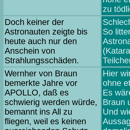
zu töd
Doch keiner der
Schlech
Astronauten zeigte bis
So litt
heute auch nur den
Astron
Anschein von
(Katara
Strahlungsschäden.
Teilche
Wernher von Braun
Hier wi
bemerkte Jahre vor
ohne e
APOLLO, daß es
Es wär
schwierig werden würde,
Braun 
bemannt ins All zu
Und wie
fliegen, weil es keinen
Aussag