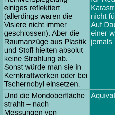
einiges reflektiert
Katast
(allerdings waren die
nicht f
Visiere nicht immer
Auf Dau
geschlossen). Aber die
einer w
Raumanzüge aus Plastik
jemals 
und Stoff hielten absolut
keine Strahlung ab.
Sonst würde man sie in
Kernkraftwerken oder bei
Tschernobyl einsetzen.
Und die Mondoberfläche
Äquival
strahlt – nach
Messungen von