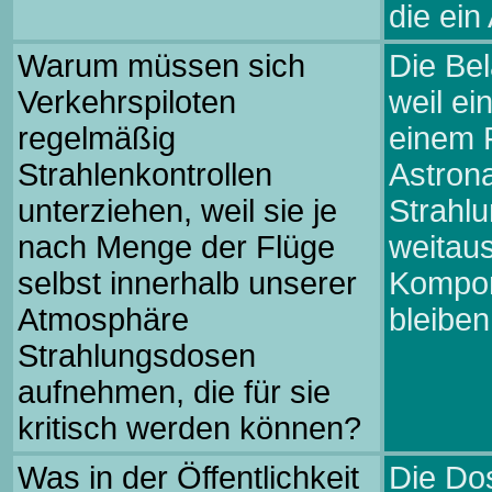
die ein
Warum müssen sich
Die Bel
Verkehrspiloten
weil ei
regelmäßig
einem F
Strahlenkontrollen
Astrona
unterziehen, weil sie je
Strahlu
nach Menge der Flüge
weitaus
selbst innerhalb unserer
Kompone
Atmosphäre
bleiben
Strahlungsdosen
aufnehmen, die für sie
kritisch werden können?
Was in der Öffentlichkeit
Die Dos