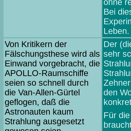
ohne re
Bei di
Experi
Leben.
Von Kritikern der
Der (di
Fälschungsthese wird als
sehr sc
Einwand vorgebracht, die
Strahlu
APOLLO-Raumschiffe
Strahlu
seien so schnell durch
Zehnerp
die Van-Allen-Gürtel
den Wor
geflogen, daß die
konkre
Astronauten kaum
Für di
Strahlung ausgesetzt
brauch