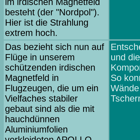
im irdischen Magnetfeld
besteht (der "Nordpol").
Hier ist die Strahlung
extrem hoch.
Das bezieht sich nun auf
Entsch
Flüge in unserem
und die
schützenden irdischen
Kompon
Magnetfeld in
So konn
Flugzeugen, die um ein
Wände 
Vielfaches stabiler
Tschern
gebaut sind als die mit
hauchdünnen
Aluminiumfolien
verkleideten APOLLO-