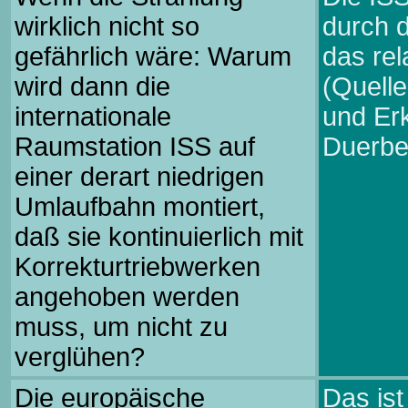
wirklich nicht so
durch d
gefährlich wäre: Warum
das rel
wird dann die
(Quell
internationale
und Erk
Raumstation ISS auf
Duerbe
einer derart niedrigen
Umlaufbahn montiert,
daß sie kontinuierlich mit
Korrekturtriebwerken
angehoben werden
muss, um nicht zu
verglühen?
Die europäische
Das is