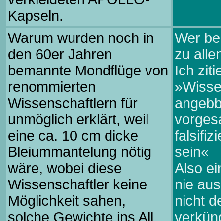
Kapseln.
Warum wurden noch in
Wer be
den 60er Jahren
zu alle
bemannte Mondflüge von
Ich zit
renommierten
»Wissen
Wissenschaftlern für
angebb
unmöglich erklärt, weil
vorgesa
eine ca. 10 cm dicke
falsifi
Bleiummantelung nötig
sein«
wäre, wobei diese
Also ei
Wissenschaftler keine
nie au
Möglichkeit sahen,
nicht d
solche Gewichte ins All
verkün