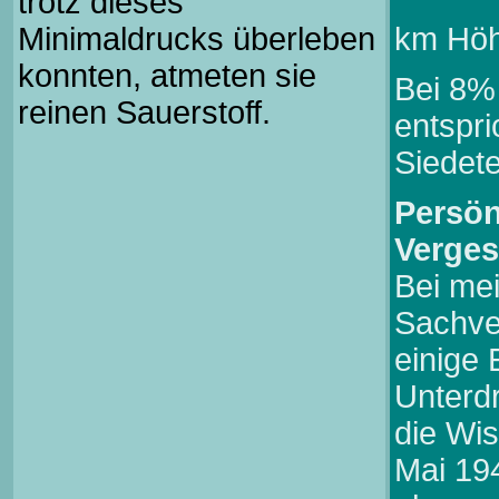
trotz dieses
Minimaldrucks überleben
km Höh
konnten, atmeten sie
Bei 8%
reinen Sauerstoff.
entspri
Siedete
Persön
Verges
Bei me
Sachver
einige 
Unterd
die Wi
Mai 19