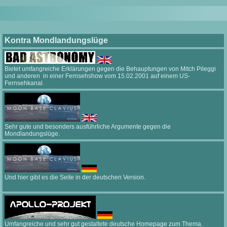
Kontra Mondlandungslüge
Bietet umfangreiche Erklärungen gegen die Behauptungen von Mitch Pileggi
und anderen in einer Fernsehshow vom 15.02.2001 auf einem US-
Fernsehkanal.
Sehr gute und besonders ausführliche Argumente gegen die
Mondlandungslüge.
Und hier gibt es die Seite in der deutschen Version.
Umfangreiche und sehr gut gestaltete deutsche Homepage zum Thema.