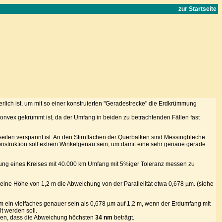
zur Startseite
lich ist, um mit so einer konstruierten "Geradestrecke" die Erdkrümmung
konvex gekrümmt ist, da der Umfang in beiden zu betrachtenden Fällen fast
htseilen verspannt ist. An den Stirnflächen der Querbalken sind Messingbleche
nstruktion soll extrem Winkelgenau sein, um damit eine sehr genaue gerade
ung eines Kreises mit 40.000 km Umfang mit 5%iger Toleranz messen zu
 eine Höhe von 1,2 m die Abweichung von der Parallelität etwa 0,678 µm. (siehe
um ein vielfaches genauer sein als 0,678 µm auf 1,2 m, wenn der Erdumfang mit
t werden soll.
rden, dass die Abweichung höchsten
34 nm
beträgt.