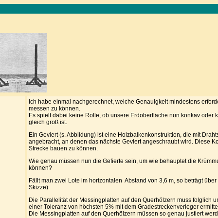
Ich habe einmal nachgerechnet, welche Genauigkeit mindestens erforder
messen zu können.
Es spielt dabei keine Rolle, ob unsere Erdoberfläche nun konkav oder 
gleich groß ist.
Ein Geviert (s. Abbildung) ist eine Holzbalkenkonstruktion, die mit Dra
angebracht, an denen das nächste Geviert angeschraubt wird. Diese Ko
Strecke bauen zu können.
Wie genau müssen nun die Gefierte sein, um wie behauptet die Krümm
können?
Fällt man zwei Lote im horizontalen Abstand von 3,6 m, so beträgt über
Skizze)
Die Parallelität der Messingplatten auf den Querhölzern muss folglich 
einer Toleranz von höchsten 5% mit dem Gradestreckenverleger ermittel
Die Messingplatten auf den Querhölzern müssen so genau justiert we