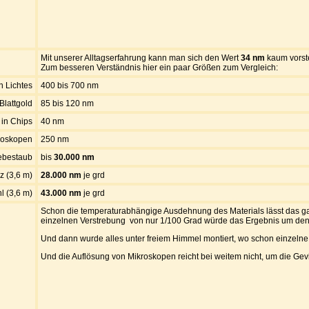
Mit unserer Alltagserfahrung kann man sich den Wert
34 nm
kaum vorst
Zum besseren Verständnis hier ein paar Größen zum Vergleich:
n Lichtes
400 bis 700 nm
Blattgold
85 bis 120 nm
 in Chips
40 nm
kroskopen
250 nm
bestaub
bis
30.000 nm
 (3,6 m)
28.000 nm
je grd
 (3,6 m)
43.000 nm
je grd
Schon die temperaturabhängige Ausdehnung des Materials lässt das gan
einzelnen Verstrebung von nur 1/100 Grad würde das Ergebnis um den 
Und dann wurde alles unter freiem Himmel montiert, wo schon einzelne 
Und die Auflösung von Mikroskopen reicht bei weitem nicht, um die Gev