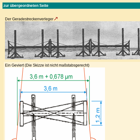
zur übergeordneten Seite
Der Geradestreckenverleger
Ein Geviert (Die Skizze ist nicht maßstabsgerecht)